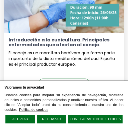
Introducción a la cunicultura. Principales
enfermedades que afectan al conejo.
El conejo es un mamífero herbívoro que forma parte
importante de la dieta mediterránea del cual España
es el principal productor europeo.
IR AL WEBSEMINAR
Valoramos tu privacidad
Usamos cookies para mejorar su experiencia de navegación, mostrarle
anuncios o contenidos personalizados y analizar nuestro tráfico. Al hacer
clic en “Aceptar todo” usted da su consentimiento a nuestro uso de las
26 jun 2025
12:00
cookies.
Política de cookies
ACEPTAR
RECHAZAR
CONFIGURACIÓN DE COOKIES
12