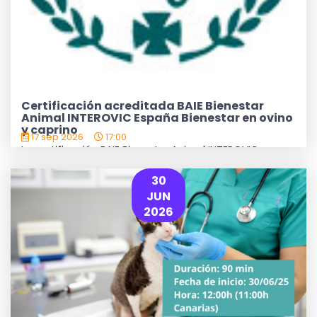
Certificación acreditada BAIE Bienestar
Animal INTEROVIC España Bienestar en ovino
y caprino
17 sep 2026
17:00
La certificación BAIE Bienestar Animal INTEROVIC
España, acreditada, es una herramienta útil, fiable y
objetiva que INTEROVIC presenta para ...
30
JUN
2026
IR AL WEBSEMINAR