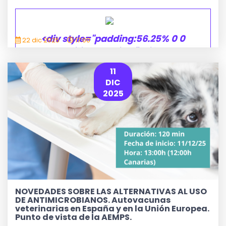
<div style="padding:56.25% 0 0
22 dic 2025
17:00
0;position:relative;"><iframe
src="https://player.vimeo.com/video/1148
11
h=cd0c7bd215&badge=0&autopause=0&pl
DIC
frameborder="0" allow="autoplay;
2025
fullscreen; picture-in-picture;
clipboard-write; encryp
IR AL WEBSEMINAR
NOVEDADES SOBRE LAS ALTERNATIVAS AL USO
DE ANTIMICROBIANOS. Autovacunas
veterinarias en España y en la Unión Europea.
Punto de vista de la AEMPS.