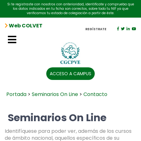
Si te registraste con nosotros con anterioridad, identifícate y comprueba que
los datos indicados en tu ficha son correctos, sobre todo tu NIF ya que
verificamos tu estado de colegiación a partir de éste.
Web COLVET
REGÍSTRATE
ACCESO A CAMPUS
Portada
>
Seminarios On Line
>
Contacto
Seminarios On Line
Identifíquese para poder ver, además de los cursos
de ámbito nacional, aquellos específicos de su