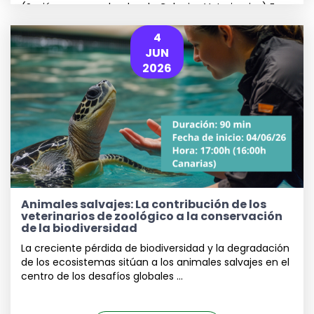
(Sesión para empleados de Colegios Veterinarios) En
esta sesión nos enfocaremos en la función que deben
cumplir los empleados de los Colegios ...
4
JUN
2026
<div style="padding:75% 0 0
0;position:relative;"><iframe
src="https://player.vimeo.com/video/11997
h=516c47f835&badge=0&autopause=0&pl
frameborder="0" allow="autoplay;
Animales salvajes: La contribución de los
fullscreen; picture-in-picture;
veterinarios de zoológico a la conservación
clipboard-write; encrypted
de la biodiversidad
La creciente pérdida de biodiversidad y la degradación
de los ecosistemas sitúan a los animales salvajes en el
centro de los desafíos globales ...
IR AL WEBSEMINAR