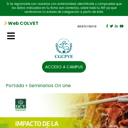
Si te registraste con nosotros con anterioridad, identifícate y comprueba que
los datos indicados en tu ficha son correctos, sobre todo tu NIF ya que
verificamos tu estado de colegiación a partir de éste.
Web COLVET
REGÍSTRATE
ACCESO A CAMPUS
Portada
>
Seminarios On Line