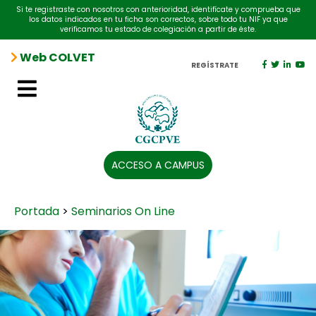
Si te registraste con nosotros con anterioridad, identifícate y comprueba que
los datos indicados en tu ficha son correctos, sobre todo tu NIF ya que
verificamos tu estado de colegiación a partir de éste.
Web COLVET
REGÍSTRATE
ACCESO A CAMPUS
Portada
>
Seminarios On Line