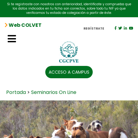
Si te registraste con nosotros con anterioridad, identifícate y comprueba que
los datos indicados en tu ficha son correctos, sobre todo tu NIF ya que
verificamos tu estado de colegiación a partir de éste.
Web COLVET
REGÍSTRATE
ACCESO A CAMPUS
Portada
>
Seminarios On Line