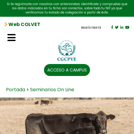
Si te registraste con nosotros con anterioridad, identifícate y comprueba que
los datos indicados en tu ficha son correctos, sobre todo tu NIF ya que
verificamos tu estado de colegiación a partir de éste.
Web COLVET
REGÍSTRATE
ACCESO A CAMPUS
Portada
>
Seminarios On Line