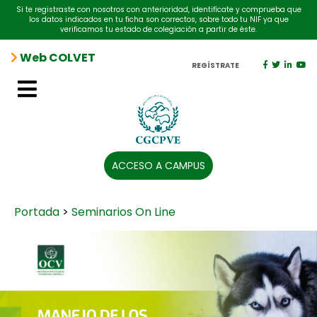
Si te registraste con nosotros con anterioridad, identifícate y comprueba que
los datos indicados en tu ficha son correctos, sobre todo tu NIF ya que
verificamos tu estado de colegiación a partir de éste.
Web COLVET
REGÍSTRATE
ACCESO A CAMPUS
Portada
>
Seminarios On Line