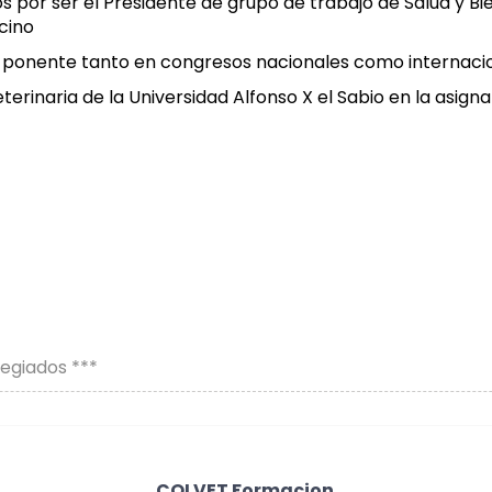
s por ser el Presidente de grupo de trabajo de Salud y B
cino
y ponente tanto en congresos nacionales como internaci
terinaria de la Universidad Alfonso X el Sabio en la asig
legiados ***
COLVET Formacion