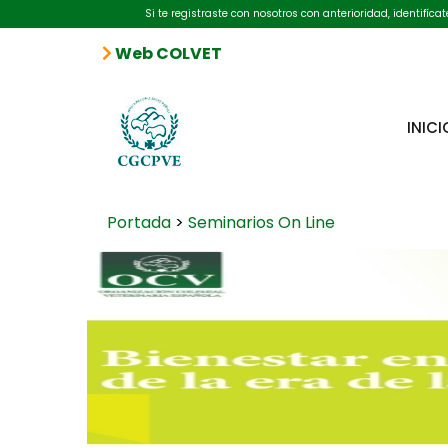
Si te registraste con nosotros con anterioridad, identifíc
Web COLVET
INICI
Portada
>
Seminarios On Line