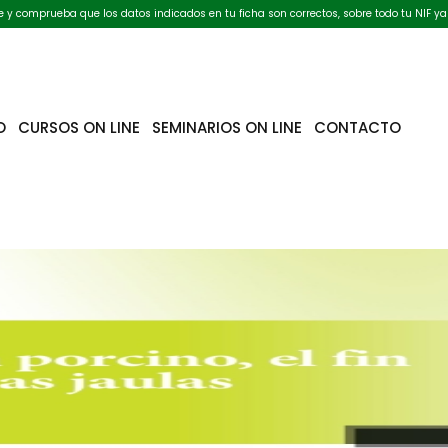
ate y comprueba que los datos indicados en tu ficha son correctos, sobre todo tu NIF ya
O
CURSOS ON LINE
SEMINARIOS ON LINE
CONTACTO