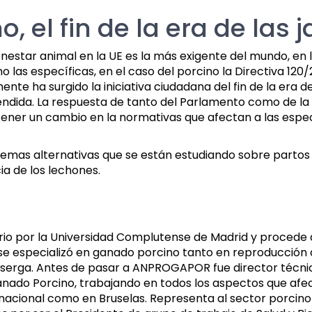
, el fin de la era de las 
enestar animal en la UE es la más exigente del mundo, en l
 las específicas, en el caso del porcino la Directiva 120
te ha surgido la iniciativa ciudadana del fin de la era d
atendida. La respuesta de tanto del Parlamento como de l
ner un cambio en la normativas que afectan a las espec
temas alternativas que se están estudiando sobre partos
a de los lechones.
ario por la Universidad Complutense de Madrid y procede
a se especializó en ganado porcino tanto en reproducció
erga. Antes de pasar a ANPROGAPOR fue director técnico 
nado Porcino, trabajando en todos los aspectos que afec
l nacional como en Bruselas. Representa al sector porcino