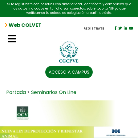
Si te registraste con nosotros con anterioridad, identifícate y comprueba que
los datos indicados en tu ficha son correctos, sobre todo tu NIF ya que
verificamos tu estado de colegiación a partir de éste.
Web COLVET
REGÍSTRATE
ACCESO A CAMPUS
Portada
>
Seminarios On Line