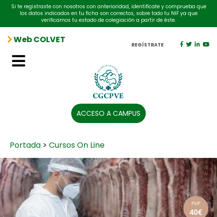
Si te registraste con nosotros con anterioridad, identifícate y comprueba que
los datos indicados en tu ficha son correctos, sobre todo tu NIF ya que
verificamos tu estado de colegiación a partir de éste.
Web COLVET
REGÍSTRATE
ACCESO A CAMPUS
Portada
>
Cursos On Line