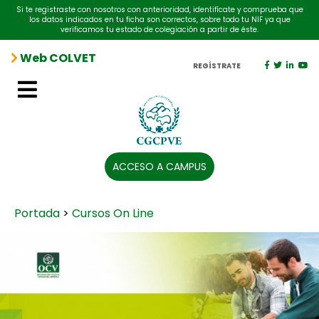
Si te registraste con nosotros con anterioridad, identifícate y comprueba que
los datos indicados en tu ficha son correctos, sobre todo tu NIF ya que
verificamos tu estado de colegiación a partir de éste.
Web COLVET
REGÍSTRATE
ACCESO A CAMPUS
Portada
>
Cursos On Line