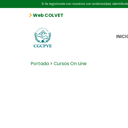
Si te registraste con nosotros con anterioridad, identifíc
Web COLVET
INICI
Portada
>
Cursos On Line