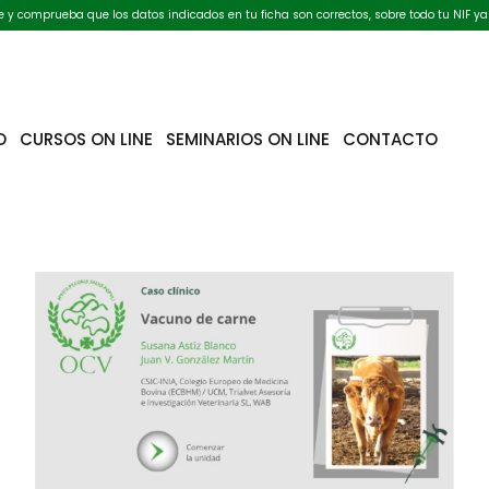
ate y comprueba que los datos indicados en tu ficha son correctos, sobre todo tu NIF ya
O
CURSOS ON LINE
SEMINARIOS ON LINE
CONTACTO