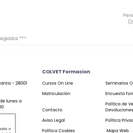
Peri
(2
legiados ***
COLVET Formacion
planta - 28001
Cursos On Line
Seminarios O
Matriculación
Encuesta fo
de lunes a
Política de V
00
Contacto
Devolucione
Aviso Legal
Política Priv
cios o
Política Cookies
Mapa Web