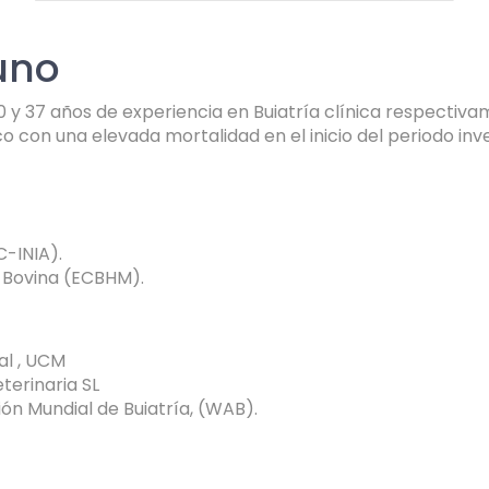
uno
10 y 37 años de experiencia en Buiatría clínica respecti
co con una elevada mortalidad en el inicio del periodo inv
C-INIA).
a Bovina (ECBHM).
al , UCM
terinaria SL
ón Mundial de Buiatría, (WAB).