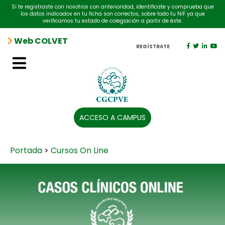
Si te registraste con nosotros con anterioridad, identifícate y comprueba que
los datos indicados en tu ficha son correctos, sobre todo tu NIF ya que
verificamos tu estado de colegiación a partir de éste.
Web COLVET
REGÍSTRATE
ACCESO A CAMPUS
Portada
>
Cursos On Line