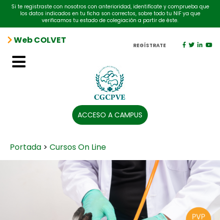
Si te registraste con nosotros con anterioridad, identifícate y comprueba que
los datos indicados en tu ficha son correctos, sobre todo tu NIF ya que
verificamos tu estado de colegiación a partir de éste.
Web COLVET
REGÍSTRATE
ACCESO A CAMPUS
Portada
>
Cursos On Line