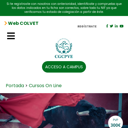
Si te registraste con nosotros con anterioridad, identifícate y comprueba que
los datos indicados en tu ficha son correctos, sobre todo tu NIF ya que
verificamos tu estado de colegiación a partir de éste.
Web COLVET
REGÍSTRATE
ACCESO A CAMPUS
Portada
>
Cursos On Line