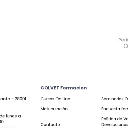
Peri
(
COLVET Formacion
planta - 28001
Cursos On Line
Seminarios O
Matriculación
Encuesta fo
de lunes a
Política de V
00
Contacto
Devolucione