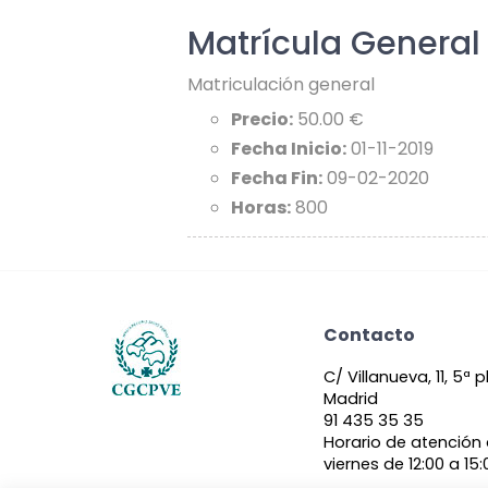
Matrícula General
Matriculación general
Precio:
50.00 €
Fecha Inicio:
01-11-2019
Fecha Fin:
09-02-2020
Horas:
800
Contacto
C/ Villanueva, 11, 5ª 
Madrid
91 435 35 35
Horario de atención 
viernes de 12:00 a 15: