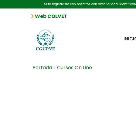
Si te registraste con nosotros con anterioridad, identifíc
Web COLVET
INICI
Portada
>
Cursos On Line