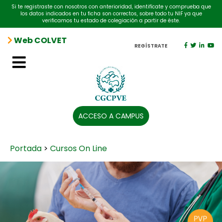
Si te registraste con nosotros con anterioridad, identifícate y comprueba que
los datos indicados en tu ficha son correctos, sobre todo tu NIF ya que
verificamos tu estado de colegiación a partir de éste.
Web COLVET
REGÍSTRATE
ACCESO A CAMPUS
Portada
>
Cursos On Line