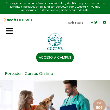
Si te registraste con nosotros con anterioridad, identifícate y comprueba que
los datos indicados en tu ficha son correctos, sobre todo tu NIF ya que
verificamos tu estado de colegiación a partir de éste.
Web COLVET
REGÍSTRATE
ACCESO A CAMPUS
Portada
>
Cursos On Line